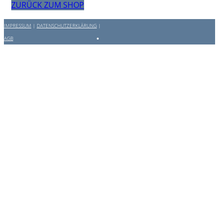
ZURÜCK ZUM SHOP
IMPRESSUM
|
DATENSCHUTZERKLÄRUNG
|
AGB