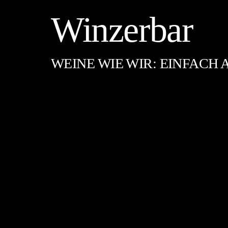
Winzerbar
WEINE WIE WIR: EINFACH 