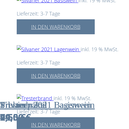
inkl. 19 % MwSt.
Lieferzeit:
3-7 Tage
IN DEN WARENKORB
inkl. 19 % MwSt.
Lieferzeit:
3-7 Tage
IN DEN WARENKORB
inkl. 19 % MwSt.
Probierpaket
Silvaner 2021 Basiswein
Silvaner 2021 Lagenwein
Tresterbrand
Lieferzeit:
3-7 Tage
49,00
7,50
9,50
24,50
€
€
€
€
IN DEN WARENKORB